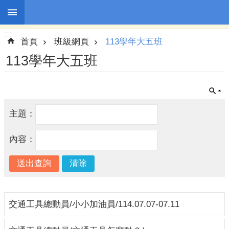
:::
跳到主要內容區塊
:::
進
首頁
班級網頁
113學年大五班
階
搜
113學年大五班
尋
主題：
園
所
內容：
訊
息
幼
兒
園
交通工具總動員/小小加油員/114.07.07-07.11
介
紹