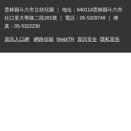
新
雲林縣斗六市立幼兒園 ｜ 地址：640114雲林縣斗六市
生
社口里大學路二段281號 ｜ 電話：05-5328749 ｜ 傳
入
真：05-5322230
園
訊
資訊入口網
網路信箱
WebITR
資訊安全
隱私宣告
息
教
保
內
容
規
劃
班
級
網
頁
衛