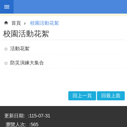
:::
跳到主要內容區塊
:::
進
首頁
校園活動花絮
階
搜
校園活動花絮
尋
活動花絮
防災演練大集合
園
所
訊
息
幼
回上一頁
回最上面
兒
園
:::
介
更新日期:
115-07-31
紹
瀏覽人次:
565