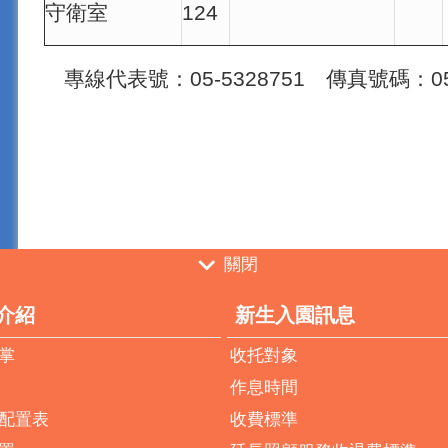
守衛室
124
專線代表號：05-5328751 傳真號碼：05-
關閉
介紹
新生入園訊息
掌
收托對象
作息時間
配置表
收費標準