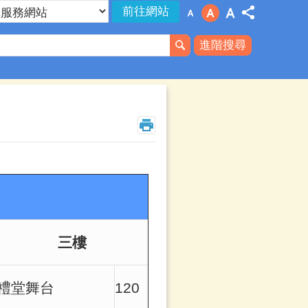
進階搜尋
三樓
禮堂舞台
120