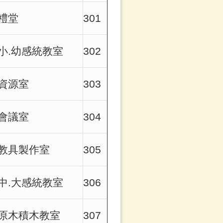
禮堂
301
小.幼感統教室
302
資源室
303
會議室
304
教具製作室
305
中.大感統教室
306
原木積木教室
307