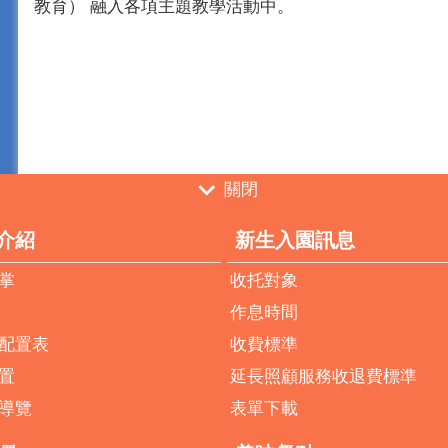
教育） 融入各項主題教學活動中。
關閉
介紹
新生入園訊息
掌
收托對象
作息時間
配置表
收費標準
置
延長照顧服務收退費標準
導覽
表單下載