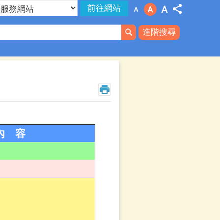
進階搜尋
內 容