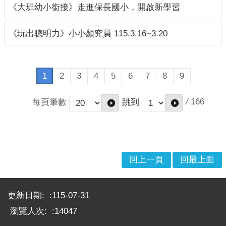
《大班幼小銜接》走進保長國小，開啟新學習
緊
急
《玩出聰明力》小小顏究員 115.3.16~3.20
事
件
處
理
1
2
3
4
5
6
7
8
9
流
程
/
166
每頁筆數
跳到
回
首
頁
回上一頁
回最上面
網
站
:::
導
更新日期:
115-07-31
覽
瀏覽人次:
14047