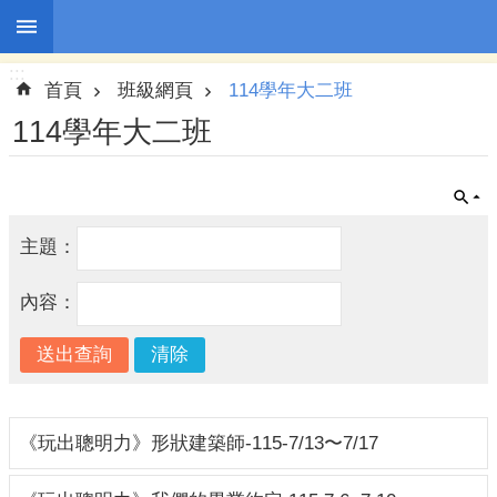
:::
跳到主要內容區塊
:::
進
首頁
班級網頁
114學年大二班
階
搜
114學年大二班
尋
主題：
園
所
內容：
訊
息
幼
兒
園
《玩出聰明力》形狀建築師-115-7/13〜7/17
介
紹