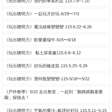
《玩出聰明力》我們的畢業約定 115.7.6~7.10
新
生
《玩出聰明力》一起玩才好玩-6/29〜7/3
入
園
《玩出聰明力》魔法線條變變變 115.6.22~6.26
訊
息
《玩出聰明力》歡樂慶端午-615〜6/18
教
保
《玩出聰明力》 黏土探索趣115.6.8~6.12
內
容
《玩出聰明力》好玩的橡皮筋 115.5.25~5.29
規
劃
《玩出聰明力》寶特瓶變變變-115-5/18〜5/22
班
級
《戶外教學》5/22 走出教室，一起到「鵝媽媽鵝童樂
網
園」探險去！
頁
衛
《玩出聰明力》空氣的魔法–氣球好好玩 115.5.11~5.15