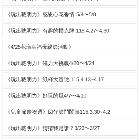
教
專
《玩出聰明力》感恩心花香情-5/4〜5/8
欄
《玩出聰明力》有趣的撲克牌 115.4.27~4.30
美
味
餐
《4/25花漾幸福母親節活動》
點
《玩出聰明力》磁力大挑戰4/20〜4/24
校
園
《玩出聰明力》紙杯大冒險 115.4.13~4.17
活
動
花
《玩出聰明力》好玩的風4/7〜4/10
絮
《兒童節慶祝週》囡仔節鬥鬧熱115.3.30~4.2
資
訊
園
《玩出聰明力》猜猜我是誰？3/23〜3/27
地